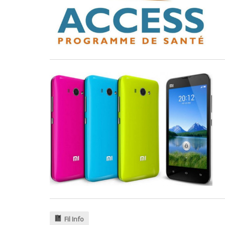
.
Fil Info