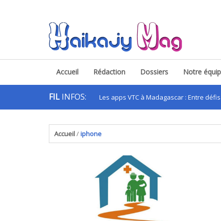
Accueil
Rédaction
Dossiers
Notre équi
FIL
INFOS:
Les apps VTC à Madagascar : Entre défis et opp
.
Accueil
/
iphone