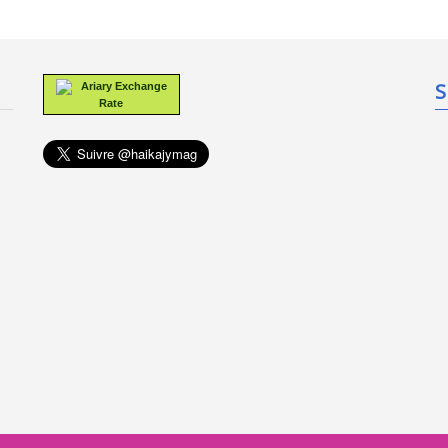
S
Ariary Exchange
Rate