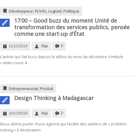
Développeur
,
Fil Info
,
Logiciel
,
Politique
17:00 – Good buzz du moment Unité de
transformation des services publics, pensée
comme une start-up d’État
0
11/12/2019
Rija
L’article qui fait buzz depuis le début du mois de décembre s’intitule
« Aidez-nous à
Entrepreneuriat
,
Produit
Design Thinking à Madagascar
0
10/12/2019
Rija
Nous allons parler d’une agence qui facilite des ateliers dit « problem-
solving » à destination