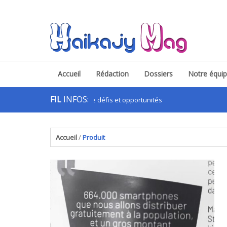
Accueil
Rédaction
Dossiers
Notre équi
FIL
INFOS:
à Madagascar : Entre défis et opportunités
.
Accueil
/
Produit