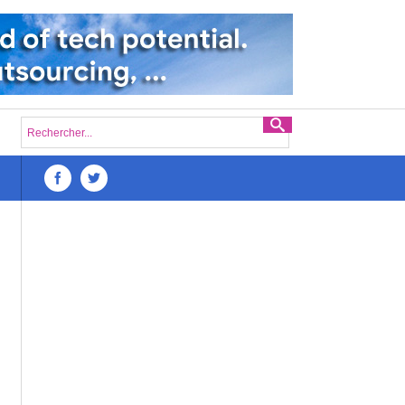
 d’une startup numérique à Madagascar : Une analyse approfondie