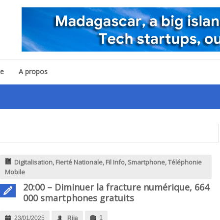
pe
A propos
Défis du lancement
Digitalisation
,
Fierté Nationale
,
Fil Info
,
Smartphone
,
Téléphonie
Mobile
20:00 – Diminuer la fracture numérique, 664
000 smartphones gratuits
1
23/01/2025
Rija