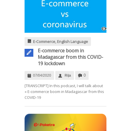
E-Commerce
,
English Language
E-commerce boom in
Madagascar from this COVID-
19 lockdown
0
07/04/2020
Rija
.
[TRANSCRIPT] In this podcast, I will talk about
« E-commerce boom in Madagascar from this
COVID-19