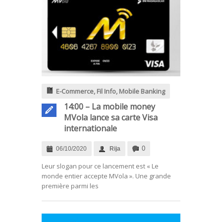
E-Commerce
,
Fil Info
,
Mobile Banking
14:00 – La mobile money
MVola lance sa carte Visa
internationale
0
06/10/2020
Rija
.
Leur slogan pour ce lancement est « Le
monde entier accepte MVola ». Une grande
première parmi les