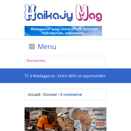
Menu
apps VTC à Madagascar : Entre défis et opportunités
.
Accueil
/
Dossier
/
E-commerce