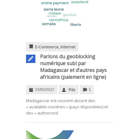
E-Commerce
,
Internet
Parlons du geoblocking
numérique subi par
Madagascar et d’autres pays
africains (paiement en ligne)
1
23/05/2022
Rija
.
Madagascar est souvent absent des
« available countries » (pays disponibles) et
des « authorized