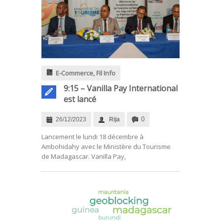
E-Commerce
,
Fil Info
9:15 – Vanilla Pay International
est lancé
0
26/12/2023
Rija
.
Lancement le lundi 18 décembre à
Ambohidahy avec le Ministère du Tourisme
de Madagascar. Vanilla Pay,