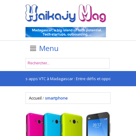
Menu
Les apps VTC à Madagascar : Entre défis et opportunités
.
Accueil
/
smartphone