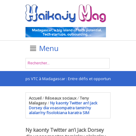
Menu
Les apps VTC à Madagascar : Entre défis et opportunités
Accueil
/
Réseaux sociaux
/
Teny
Malagasy
/
Ny kaonty Twitter an’i Jack
Dorsey dia voasompatra tamin’ny
alalan’ny fisolokiana karatra SIM
Ny kaonty Twitter an’i Jack Dorsey