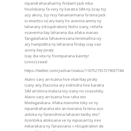
mpandraharahan’ny findain’i Jack mba
hisolokiany fa very ny karatra SIM-ny (izay tsy
azy akory, tsy nisy fanamarinana fa tena Jack
io miantso io) ary tiany ho averina aminy ny
laharany (récupération). Noho izany, rehefa
voaverina ilay laharana dia afaka manao
fangatahana fahaverezana tenimiafina izy
ary hampiditra ny laharana finday izay vao
azony ilay piraty.
Izay dia vita ny fisomparana kaonty!
Looozzzaaa!
https://twitter.com/yashar/status/1167527357219037184
Alaivo sary an-tsaina hoe vitan’ilay piraty
izany any Etazonia ary indrindra hoe karatra
SIM an’olona malaza toy izany no voasoloky.
Alaivo sary an-tsaina hoe raha eto
Madagasikara. Afaka manome toky ve ny
mpandraharaha eto an-toerana fa tena azo
antoka ny fanendrena laharan-tariby eto?
Azontsika atokisana ve ny mpiasan’izy ireo
mikarakara ny fanaovana « récupération de