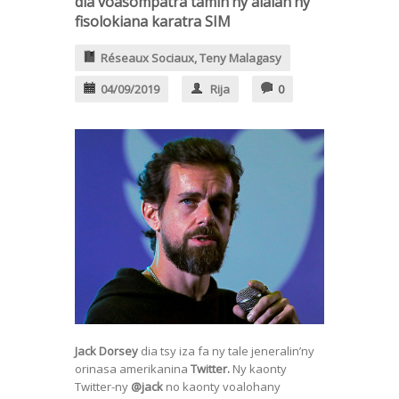
dia voasompatra tamin’ny alalan’ny
fisolokiana karatra SIM
Réseaux Sociaux
,
Teny Malagasy
04/09/2019
Rija
0
Jack Dorsey
dia tsy iza fa ny tale jeneralin’ny
orinasa amerikanina
Twitter.
Ny kaonty
Twitter-ny
@jack
no kaonty voalohany