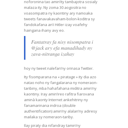
noforonina tao amin’ity tambajotra sosialy
malaza ity. Ny zoma 30 aogositra no
voasompatra ny kaontiny ary namoaka
tweets fanavakavaham-bolon-koditra sy
fandokafana an’i Hitler izay voafehy
haingana ihany avy eo.
Fantatray fa nisy nisompatra i
@jack ary efa manadihady ny
zava-nitranga izahay
hoy ny tweet nalefan’ny orinasa Twitter.
Ity fisomparana na « piratage » ity dia azo
natao noho ny fangalarana ny nomeraon-
taribiny, mba hahafahana miditra amin’ny
kaontiny. Iray amin’ireo rafitra fiarovana
aminà kaonty Internet ankehitriny ny
fanamarinana indroa (double
authentification) amin’ny alalan’ny adiresy
mailaka sy nomeraon-tariby.
Ilay piraty dia nifandray tamin’ny