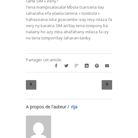
carte SIM » ireny?
Tena mampisalasala! Mbola tsaroana ilay
raharaha efa elaela taminà « tombola »
hahazoana loka goavambe izay nisy nilaza fa
very ny karatra SIM an’ilay tena tompony ka
nalainy ho azy mba ahafahany milaza fa izy
no tena tompon’ilay laharan-tariby.
Partager cet article:
A propos de l'auteur /
rija