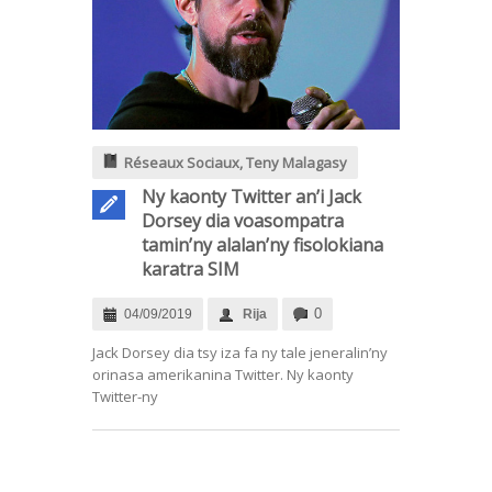
Réseaux Sociaux
,
Teny Malagasy
Ny kaonty Twitter an’i Jack
Dorsey dia voasompatra
tamin’ny alalan’ny fisolokiana
karatra SIM
0
04/09/2019
Rija
Jack Dorsey dia tsy iza fa ny tale jeneralin’ny
orinasa amerikanina Twitter. Ny kaonty
Twitter-ny