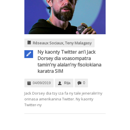
Réseaux Sociaux
,
Teny Malagasy
Ny kaonty Twitter an’i Jack
Dorsey dia voasompatra
tamin’ny alalan’ny fisolokiana
karatra SIM
0
04/09/2019
Rija
Jack Dorsey dia tsy iza fa ny tale jeneralin’ny
orinasa amerikanina Twitter. Ny kaonty
Twitter-ny