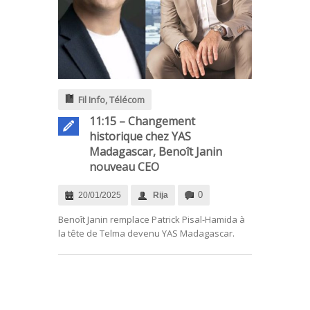
Fil Info
,
Télécom
11:15 – Changement
historique chez YAS
Madagascar, Benoît Janin
nouveau CEO
0
20/01/2025
Rija
Benoît Janin remplace Patrick Pisal-Hamida à
la tête de Telma devenu YAS Madagascar.