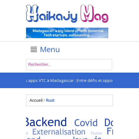
Menu
Les apps VTC à Madagascar : Entre défis et opportunités
.
Accueil
/
Rust