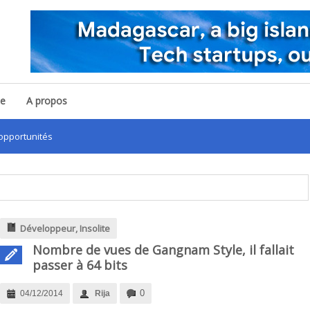
pe
A propos
tunités
Développeur
,
Insolite
Nombre de vues de Gangnam Style, il fallait
passer à 64 bits
0
04/12/2014
Rija