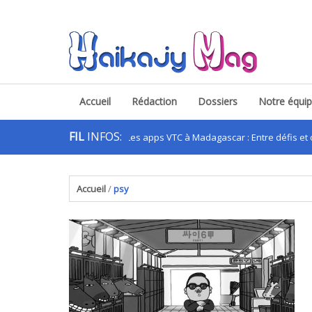
Accueil
Rédaction
Dossiers
Notre équi
FIL
INFOS:
Les apps VTC à Madagascar : Entre défis et oppor
.
Accueil
/
psy