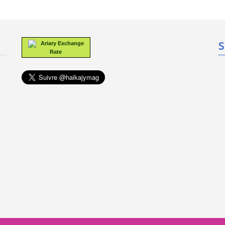
S
Ariary Exchange
Rate