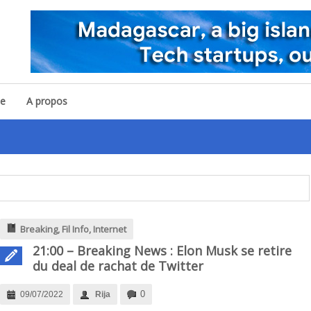
pe
A propos
Défis 
Breaking
,
Fil Info
,
Internet
21:00 – Breaking News : Elon Musk se retire
du deal de rachat de Twitter
0
09/07/2022
Rija