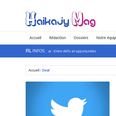
Accueil
Rédaction
Dossiers
Notre équi
FIL
INFOS:
es apps VTC à Madagascar : Entre défis et opportunités
.
Accueil
/
Deal