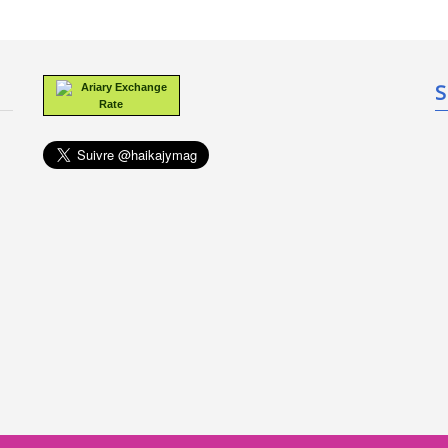
S
Ariary Exchange
Rate