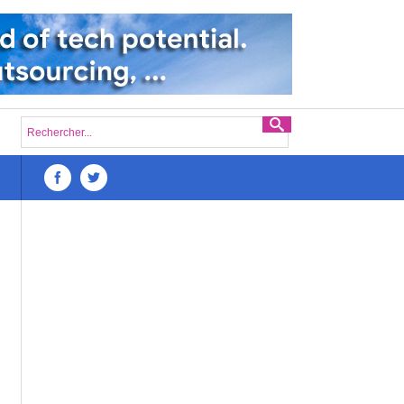
du lancement d’une startup numérique à Madagascar : Une analyse appro