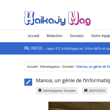
Accueil
Rédaction
Dossiers
Notre équi
FIL
INFOS:
Les apps VTC à Madagascar : Entre défis et opportunités
Accueil
/
Développeur
/
Dossier
/
Manoa, un génie de l’
Manoa, un génie de l’informati
Développeur
,
Dossier
26/01/2015