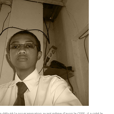
 a débuté la programmation avant même d’avoir le CEPE : il a créé le