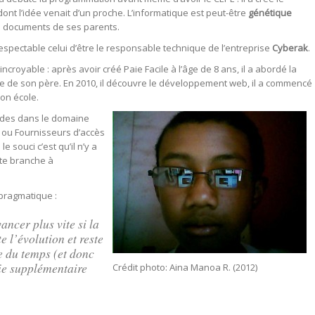
e, dont l’idée venait d’un proche. L’informatique est peut-être
génétique
les documents de ses parents.
respectable celui d’être le responsable technique de l’entreprise
Cyberak
.
ncroyable : après avoir créé Paie Facile à l’âge de 8 ans, il a abordé la
aide de son père. En 2010, il découvre le développement web, il a commencé
on école.
udes dans le domaine
I ou Fournisseurs d’accès
 souci c’est qu’il n’y a
tte branche à
pragmatique :
ncer plus vite si la
e l’évolution et reste
re du temps (et donc
gie supplémentaire
Crédit photo: Aina Manoa R. (2012)