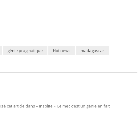
génie pragmatique
Hot news
madagascar
cet article dans « Insolite ». Le mec c’est un génie en fait.