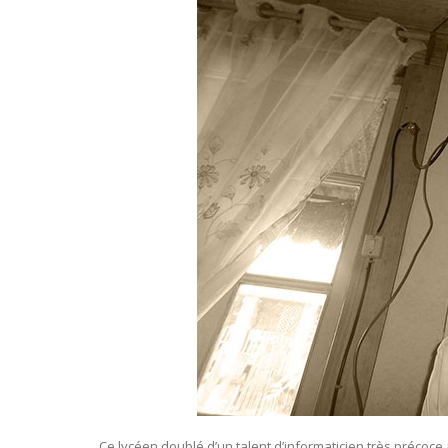
Ce lycéen doublé d’un talent d’informaticien très précoce