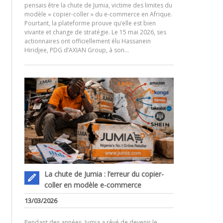
pensais être la chute de Jumia, victime des limites du
modèle « copier-coller » du e-commerce en Afrique.
Pourtant, la plateforme prouve qu’elle est bien
.
vivante et change de stratégie. Le 15 mai 2026, ses
actionnaires ont officiellement élu Hassanein
Hiridjee, PDG d’AXIAN Group, à son…
La chute de Jumia : l’erreur du copier-
coller en modèle e-commerce
13/03/2026
Pendant des années, Jumia a rêvé de devenir le