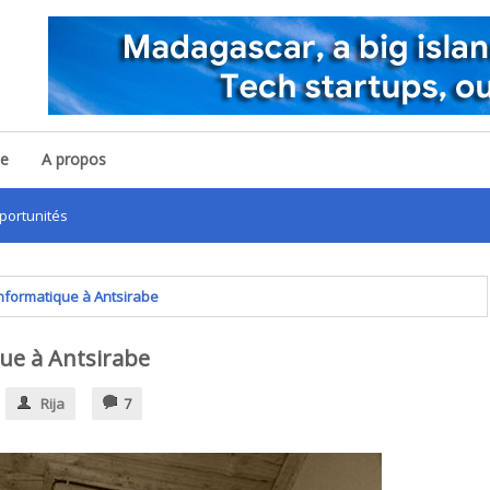
pe
A propos
informatique à Antsirabe
que à Antsirabe
Rija
7