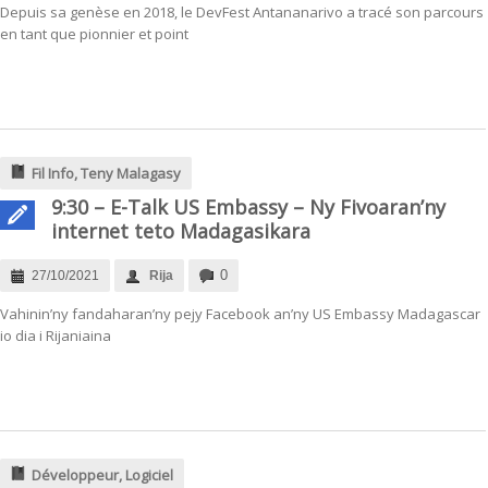
Depuis sa genèse en 2018, le DevFest Antananarivo a tracé son parcours
en tant que pionnier et point
Fil Info
,
Teny Malagasy
9:30 – E-Talk US Embassy – Ny Fivoaran’ny
internet teto Madagasikara
0
27/10/2021
Rija
Vahinin’ny fandaharan’ny pejy Facebook an’ny US Embassy Madagascar
io dia i Rijaniaina
Développeur
,
Logiciel