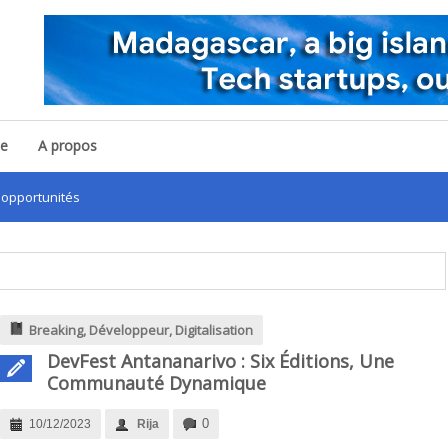
pe
A propos
unités
Breaking
,
Développeur
,
Digitalisation
DevFest Antananarivo : Six Éditions, Une
Communauté Dynamique
0
10/12/2023
Rija