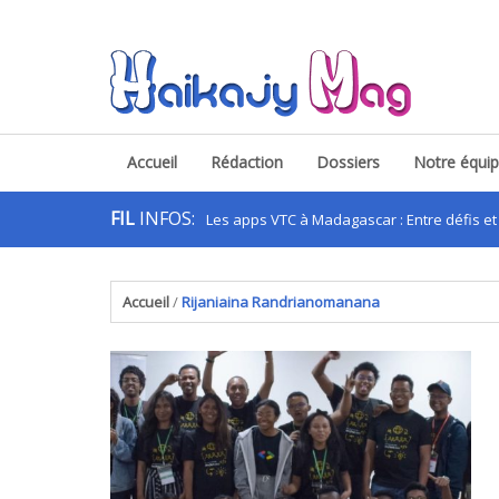
Accueil
Rédaction
Dossiers
Notre équi
FIL
INFOS:
Les apps VTC à Madagascar : Entre défis et opport
.
Accueil
/
Rijaniaina Randrianomanana