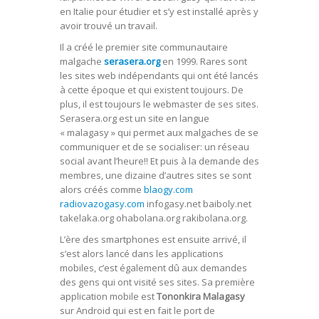
en Italie pour étudier et s’y est installé après y
avoir trouvé un travail.
Il a créé le premier site communautaire
malgache
serasera.org
en 1999. Rares sont
les sites web indépendants qui ont été lancés
à cette époque et qui existent toujours. De
plus, il est toujours le webmaster de ses sites.
Serasera.org est un site en langue
« malagasy » qui permet aux malgaches de se
communiquer et de se socialiser: un réseau
social avant l’heure!! Et puis à la demande des
membres, une dizaine d’autres sites se sont
alors créés comme
blaogy.com
radiovazogasy.com
infogasy.net baiboly.net
takelaka.org ohabolana.org rakibolana.org.
L’ère des smartphones est ensuite arrivé, il
s’est alors lancé dans les applications
mobiles, c’est également dû aux demandes
des gens qui ont visité ses sites. Sa première
application mobile est
Tononkira Malagasy
sur Android qui est en fait le port de