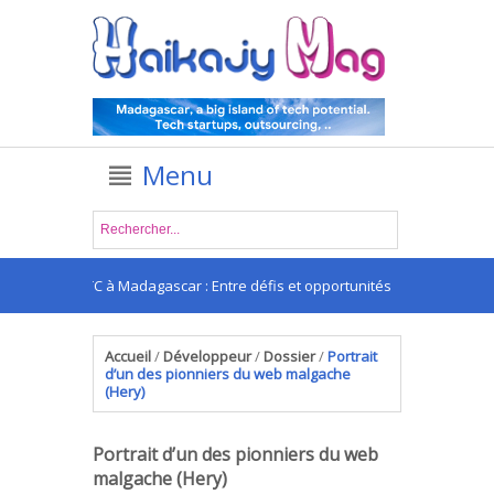
Menu
pps VTC à Madagascar : Entre défis et opportunités
Accueil
/
Développeur
/
Dossier
/
Portrait
d’un des pionniers du web malgache
(Hery)
Portrait d’un des pionniers du web
malgache (Hery)