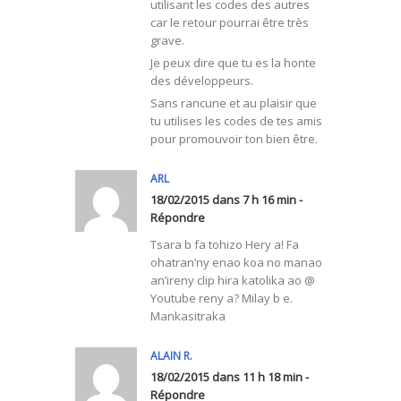
utilisant les codes des autres
car le retour pourrai être très
grave.
Je peux dire que tu es la honte
des développeurs.
Sans rancune et au plaisir que
tu utilises les codes de tes amis
pour promouvoir ton bien être.
ARL
18/02/2015 dans 7 h 16 min -
Répondre
Tsara b fa tohizo Hery a! Fa
ohatran’ny enao koa no manao
an’ireny clip hira katolika ao @
Youtube reny a? Milay b e.
Mankasitraka
ALAIN R.
18/02/2015 dans 11 h 18 min -
Répondre