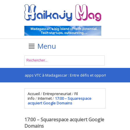
Menu
Les apps VTC à Madagascar : Entre défis et opportunités
Accueil
/
Entrepreneuriat
/
Fil
info
/
Internet
/
17:00 – Squarespace
acquiert Google Domains
17:00 – Squarespace acquiert Google
Domains