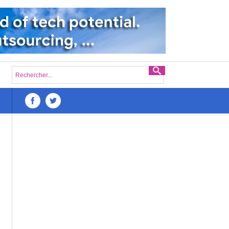
éfis du lancement d’une startup numérique à Madagascar : Une analyse