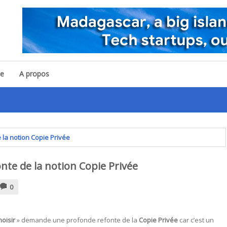
pe
A propos
D
 la notion Copie Privée
nte de la notion Copie Privée
0
oisir
» demande une profonde refonte de la
Copie Privée
car c’est un