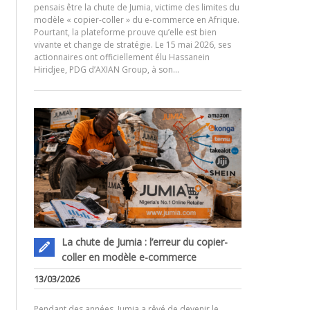
pensais être la chute de Jumia, victime des limites du
modèle « copier-coller » du e-commerce en Afrique.
Pourtant, la plateforme prouve qu’elle est bien
.
vivante et change de stratégie. Le 15 mai 2026, ses
actionnaires ont officiellement élu Hassanein
Hiridjee, PDG d’AXIAN Group, à son…
La chute de Jumia : l’erreur du copier-
coller en modèle e-commerce
13/03/2026
Pendant des années, Jumia a rêvé de devenir le