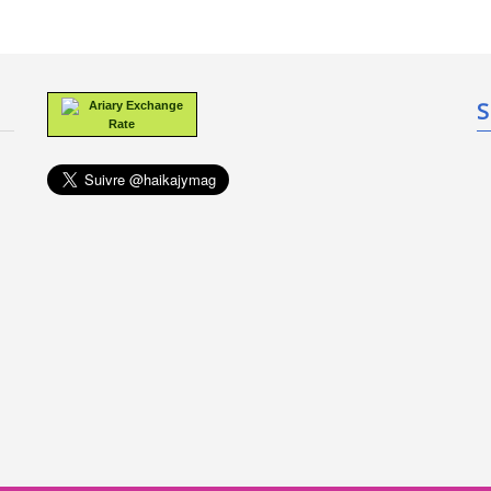
S
Ariary Exchange
Rate