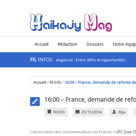
Accueil
Rédaction
Dossiers
Notre équi
FIL
INFOS:
Les apps VTC à Madagascar : Entre défis et opportunités
Accueil
/
Fil info
/
16:00 – France, demande de refonte de
16:00 – France, demande de refo
Fil Info
25/11/2014
Rija
L’association des consommateurs en France «
UFC Que Ch