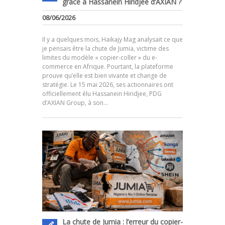
grâce à Hassanein Hiridjee d’AXIAN ?
08/06/2026
Il y a quelques mois, Haikajy Mag analysait ce que
je pensais être la chute de Jumia, victime des
limites du modèle « copier-coller » du e-
commerce en Afrique. Pourtant, la plateforme
prouve qu’elle est bien vivante et change de
.
stratégie. Le 15 mai 2026, ses actionnaires ont
officiellement élu Hassanein Hiridjee, PDG
d’AXIAN Group, à son…
La chute de Jumia : l’erreur du copier-