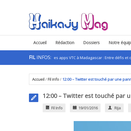
Accueil
Rédaction
Dossiers
Notre équi
FIL
INFOS:
Les apps VTC à Madagascar : Entre défis et opportu
Accueil
/
Fil info
/
12:00 – Twitter est touché par une pa
12:00 – Twitter est touché par
Fil Info
19/01/2016
Rija