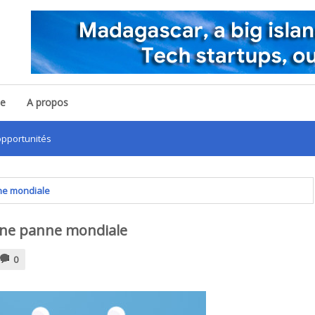
pe
A propos
nités
nne mondiale
 une panne mondiale
0