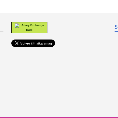
S
Ariary Exchange
Rate