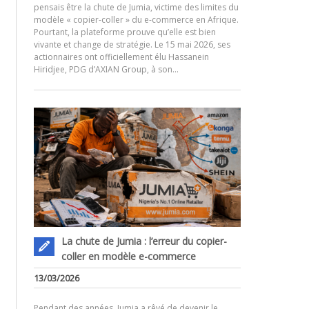
pensais être la chute de Jumia, victime des limites du
modèle « copier-coller » du e-commerce en Afrique.
Pourtant, la plateforme prouve qu’elle est bien
.
vivante et change de stratégie. Le 15 mai 2026, ses
actionnaires ont officiellement élu Hassanein
Hiridjee, PDG d’AXIAN Group, à son…
La chute de Jumia : l’erreur du copier-
coller en modèle e-commerce
13/03/2026
Pendant des années, Jumia a rêvé de devenir le