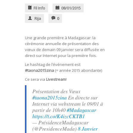
Fil Info
08/01/2015
Rija
0
Une grande première à Madagascar: la
cérémonie annuelle de présentation des
vœux de demain 09 janvier sera diffusée en
direct sur Internet pour la première fois.
Le hashtag de l’événement est:
#taona2015zina
(= année 2015 abondante)
Ce sera via
Livestream
!
Présentation des Vœux
#taona2015zina
En directe sur
Internet via webstream le 09/01 à
partir de 10h40
#Madagascar
https://t.co/K4izcCKTB1
— PrésidenceMadagascar
(@PresidenceMada)
8 Janvier