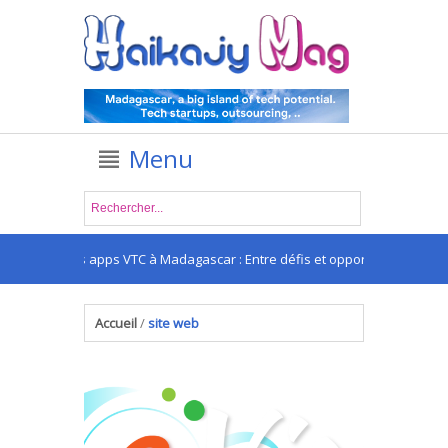
Menu
Les apps VTC à Madagascar : Entre défis et opportunités
.
Accueil
/
site web