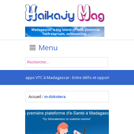
Menu
Les apps VTC à Madagascar : Entre défis et opportunités
.
Accueil
/
m-dokotera