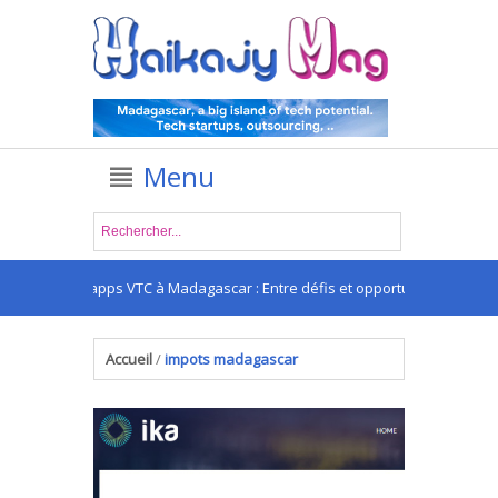
Menu
Les apps VTC à Madagascar : Entre défis et opportunités
.
Accueil
/
impots madagascar