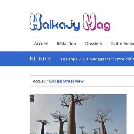
Accueil
Rédaction
Dossiers
Notre équi
FIL
INFOS:
Les apps VTC à Madagascar : Entre défis et op
.
Accueil
/
Google Street View