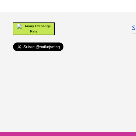
S
Ariary Exchange
Rate