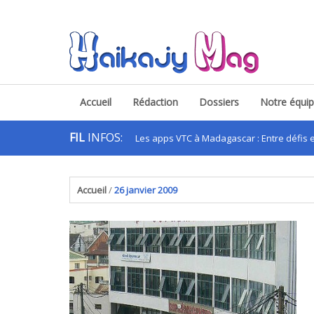
Accueil
Rédaction
Dossiers
Notre équi
FIL
INFOS:
Les apps VTC à Madagascar : Entre défis et oppo
.
Accueil
/
26 janvier 2009